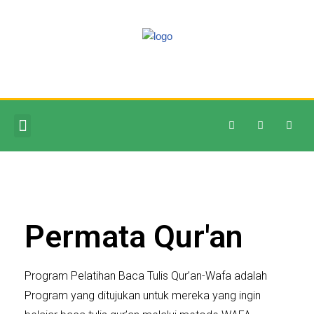
Skip
to
content
Permata Qur'an
Program Pelatihan Baca Tulis Qur’an-Wafa
adalah
Program yang ditujukan untuk mereka yang ingin