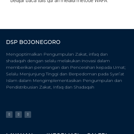
belajar baca tulis qur’an melalui metode WAFA.
DSP BOJONEGORO
Mengoptimalkan Pengumpulan Zakat, infaq dan
shadaqah dengan selalu melakukan inovasi dalam
memberikan penerangan dan Pencerahan kepada Umat;
Selalu Menjunjung Tinggi dan Berpedoman pada Syari’at
Islam dalam Mengimplementasikan Pengumpulan dan
Pendistribusian Zakat, Infaq dan Shadaqah