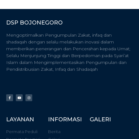
DSP BOJONEGORO
Mengoptimalkan Pengumpulan Zakat, infaq dan
shadaqah dengan selalu melakukan inovasi dalam
memberikan penerangan dan Pencerahan kepada Umat;
Selalu Menjunjung Tinggi dan Berpedoman pada Syari’at
Islam dalam Mengimplementasikan Pengumpulan dan
Pendistribusian Zakat, Infaq dan Shadaqah
LAYANAN
INFORMASI
GALERI
Permata Peduli
Berita